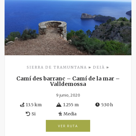
SIERRA DE TRAMUNTANA
»
DEIÀ
»
Camí des barranc – Camí de la mar –
Valldemossa
9 junio, 2020
13.5 km
1.255 m
5:30 h
Si
Media
VER RUTA