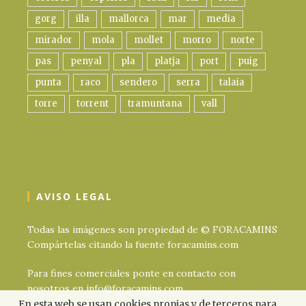
gorg
illa
mallorca
mar
media
mirador
mola
mollet
morro
norte
pas
penyal
pla
platja
port
puig
punta
raco
sendero
serra
talaia
torre
torrent
tramuntana
vall
AVISO LEGAL
Todas las imágenes son propiedad de © FORACAMINS
Compártelas citando la fuente foracamins.com
Para fines comerciales ponte en contacto con
nosotros en info@foracamins.com
En esta web se usan cookies propias y de terceros para