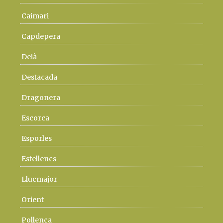
Caimari
Capdepera
Deià
Destacada
Dragonera
Escorca
Esporles
Estellencs
Llucmajor
Orient
Pollença