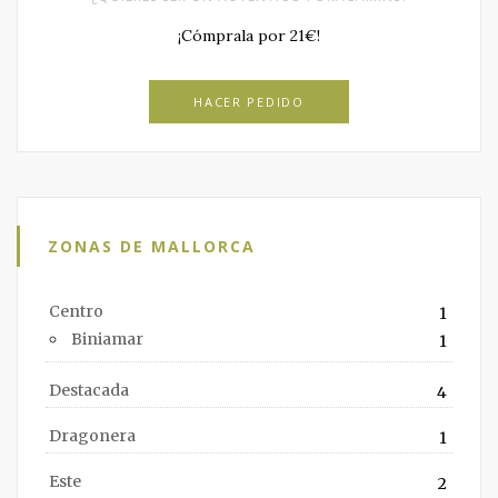
¡Cómprala por 21€!
HACER PEDIDO
ZONAS DE MALLORCA
Centro
1
Biniamar
1
Destacada
4
Dragonera
1
Este
2