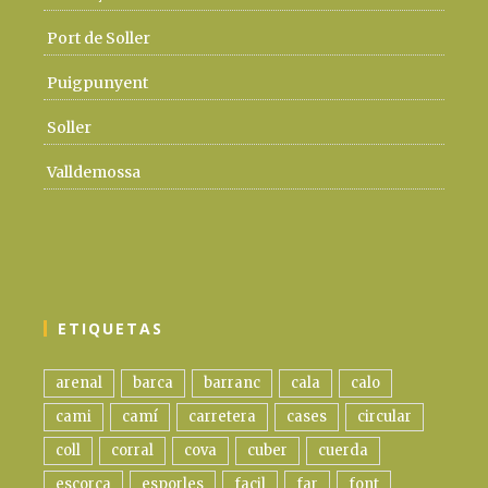
Port de Soller
Puigpunyent
Soller
Valldemossa
ETIQUETAS
arenal
barca
barranc
cala
calo
cami
camí
carretera
cases
circular
coll
corral
cova
cuber
cuerda
escorca
esporles
facil
far
font