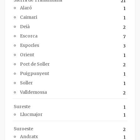
Sierra de Tramuntana
21
Alaró
1
Caimari
1
Deià
2
Escorca
7
Esporles
3
Orient
1
Port de Soller
2
Puigpunyent
1
Soller
1
Valldemossa
2
Sureste
1
Llucmajor
1
Suroeste
2
Andratx
1