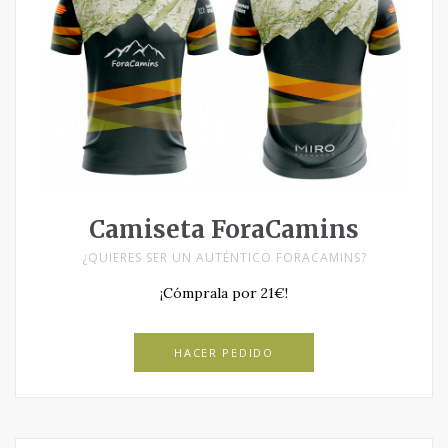
Camiseta ForaCamins
¿QUIERES SER UN AUTÉNTICO FORACAMINS?
¡Cómprala por 21€!
HACER PEDIDO