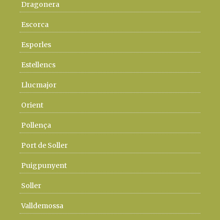
Dragonera
Escorca
Esporles
Estellencs
Llucmajor
Orient
Pollença
Port de Soller
Puigpunyent
Soller
Valldemossa