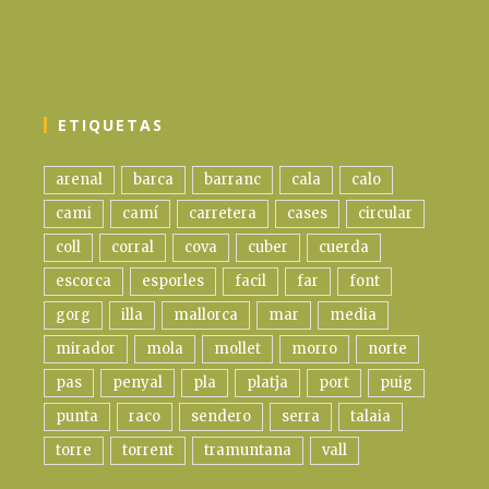
ETIQUETAS
arenal
barca
barranc
cala
calo
cami
camí
carretera
cases
circular
coll
corral
cova
cuber
cuerda
escorca
esporles
facil
far
font
gorg
illa
mallorca
mar
media
mirador
mola
mollet
morro
norte
pas
penyal
pla
platja
port
puig
punta
raco
sendero
serra
talaia
torre
torrent
tramuntana
vall