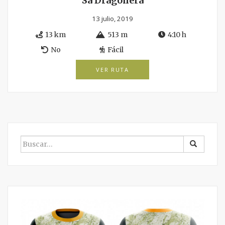
Sa Dragonera
13 julio, 2019
13 km
513 m
4:10 h
No
Fácil
VER RUTA
BUSCAR
POR: