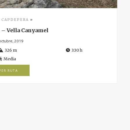
»
CAPDEPERA
»
 – Vella Canyamel
octubre, 2019
326 m
3:30 h
Media
VER RUTA