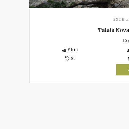
ESTE
Talaia Nova
10 
8 km
Si