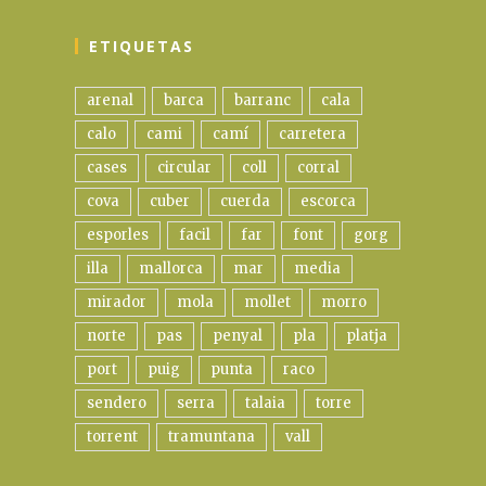
ETIQUETAS
arenal
barca
barranc
cala
calo
cami
camí
carretera
cases
circular
coll
corral
cova
cuber
cuerda
escorca
esporles
facil
far
font
gorg
illa
mallorca
mar
media
mirador
mola
mollet
morro
norte
pas
penyal
pla
platja
port
puig
punta
raco
sendero
serra
talaia
torre
torrent
tramuntana
vall