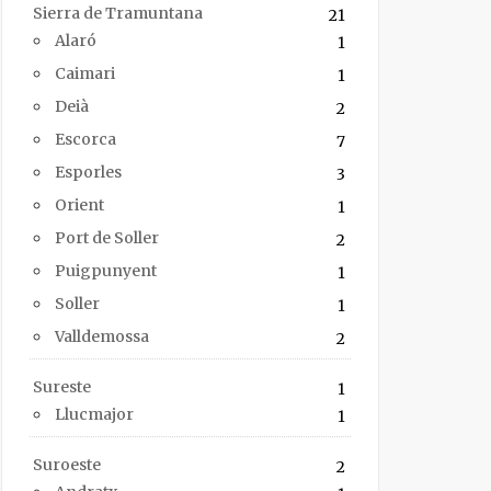
Sierra de Tramuntana
21
Alaró
1
Caimari
1
Deià
2
Escorca
7
Esporles
3
Orient
1
Port de Soller
2
Puigpunyent
1
Soller
1
Valldemossa
2
Sureste
1
Llucmajor
1
Suroeste
2