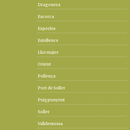
Dragonera
Escorca
Esporles
Estellencs
Llucmajor
Orient
Pollença
Port de Soller
Puigpunyent
Soller
Valldemossa