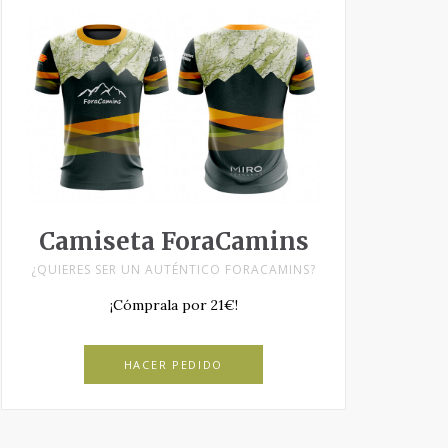
Camiseta ForaCamins
¿QUIERES SER UN AUTÉNTICO FORACAMINS?
¡Cómprala por 21€!
HACER PEDIDO