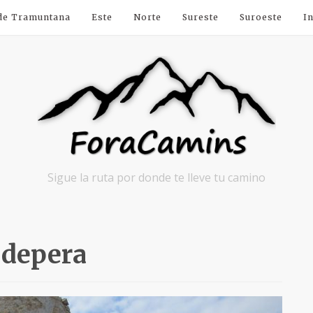
 de Tramuntana
Este
Norte
Sureste
Suroeste
I
Sigue la ruta por donde te lleve tu camino
depera