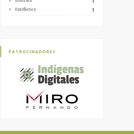
Andratx
1
Estellencs
1
PATROCINADORES