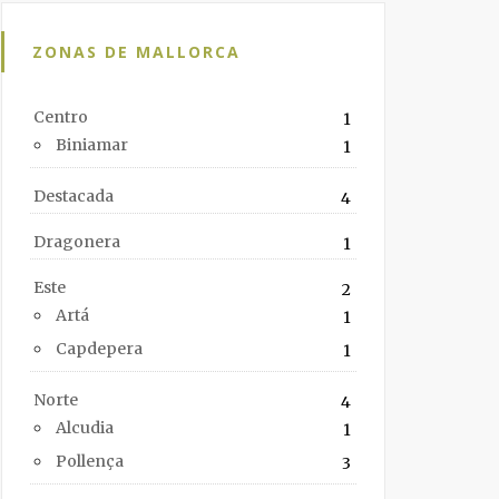
ZONAS DE MALLORCA
Centro
1
Biniamar
1
Destacada
4
Dragonera
1
Este
2
Artá
1
Capdepera
1
Norte
4
Alcudia
1
Pollença
3