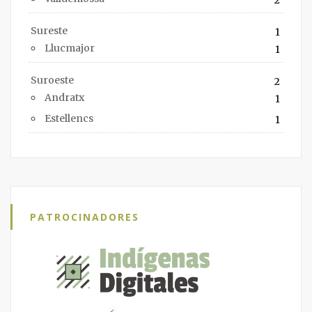
Sureste
1
Llucmajor
1
Suroeste
2
Andratx
1
Estellencs
1
PATROCINADORES