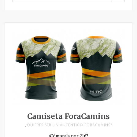
POR:
Camiseta ForaCamins
¿QUIERES SER UN AUTÉNTICO FORACAMINS?
¡Cómprala por 21€!