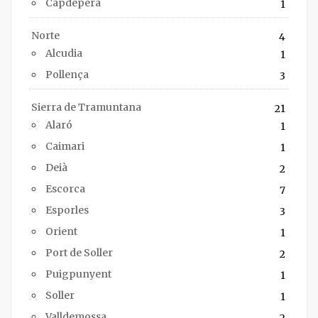
Capdepera
1
Norte
4
Alcudia
1
Pollença
3
Sierra de Tramuntana
21
Alaró
1
Caimari
1
Deià
2
Escorca
7
Esporles
3
Orient
1
Port de Soller
2
Puigpunyent
1
Soller
1
Valldemossa
2