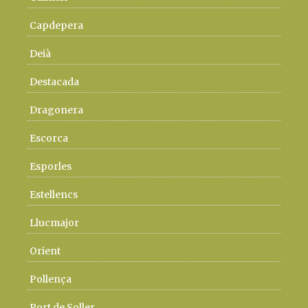
Capdepera
Deià
Destacada
Dragonera
Escorca
Esporles
Estellencs
Llucmajor
Orient
Pollença
Port de Soller