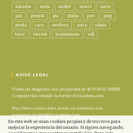
mirador
mola
mollet
morro
norte
pas
penyal
pla
platja
port
puig
punta
raco
sendero
serra
talaia
torre
torrent
tramuntana
vall
AVISO LEGAL
Todas las imágenes son propiedad de © FORACAMINS
Compártelas citando la fuente foracamins.com
Para fines comerciales ponte en contacto con
nosotros en info@foracamins.com
En esta web se usan cookies propias y de terceros para
mejorar la experiencia del usuario. Si sigues navegando,