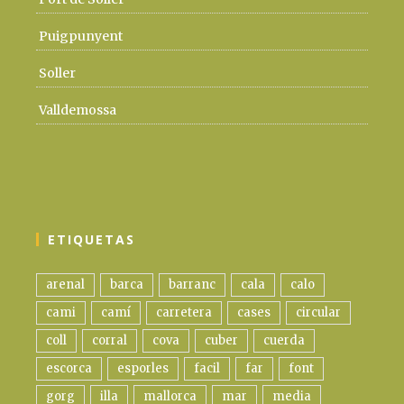
Puigpunyent
Soller
Valldemossa
ETIQUETAS
arenal
barca
barranc
cala
calo
cami
camí
carretera
cases
circular
coll
corral
cova
cuber
cuerda
escorca
esporles
facil
far
font
gorg
illa
mallorca
mar
media