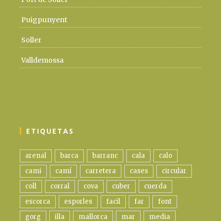
Puigpunyent
Soller
Valldemossa
ETIQUETAS
arenal
barca
barranc
cala
calo
cami
camí
carretera
cases
circular
coll
corral
cova
cuber
cuerda
escorca
esporles
facil
far
font
gorg
illa
mallorca
mar
media