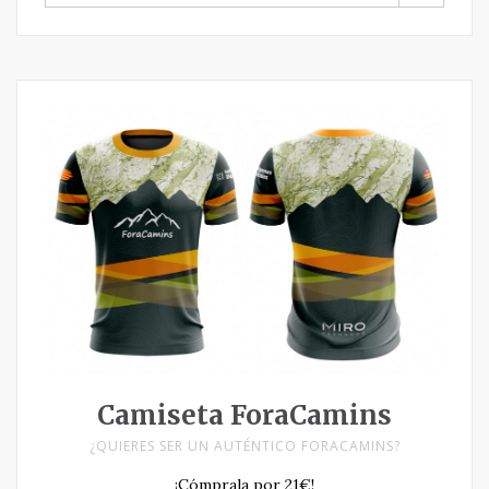
POR:
Camiseta ForaCamins
¿QUIERES SER UN AUTÉNTICO FORACAMINS?
¡Cómprala por 21€!