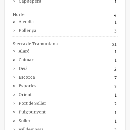
Capdepera
1
Norte
4
Alcudia
1
Pollença
3
Sierra de Tramuntana
21
Alaró
1
Caimari
1
Deià
2
Escorca
7
Esporles
3
Orient
1
Port de Soller
2
Puigpunyent
1
Soller
1
Valldemossa
2