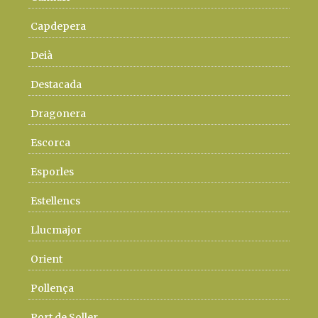
Capdepera
Deià
Destacada
Dragonera
Escorca
Esporles
Estellencs
Llucmajor
Orient
Pollença
Port de Soller