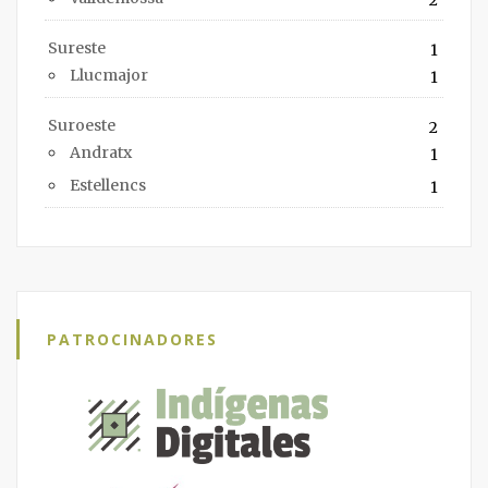
Sureste
1
Llucmajor
1
Suroeste
2
Andratx
1
Estellencs
1
PATROCINADORES