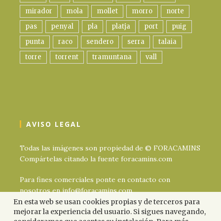
mirador
mola
mollet
morro
norte
pas
penyal
pla
platja
port
puig
punta
raco
sendero
serra
talaia
torre
torrent
tramuntana
vall
AVISO LEGAL
Todas las imágenes son propiedad de © FORACAMINS
Compártelas citando la fuente foracamins.com
Para fines comerciales ponte en contacto con
nosotros en info@foracamins.com
En esta web se usan cookies propias y de terceros para
mejorar la experiencia del usuario. Si sigues navegando,