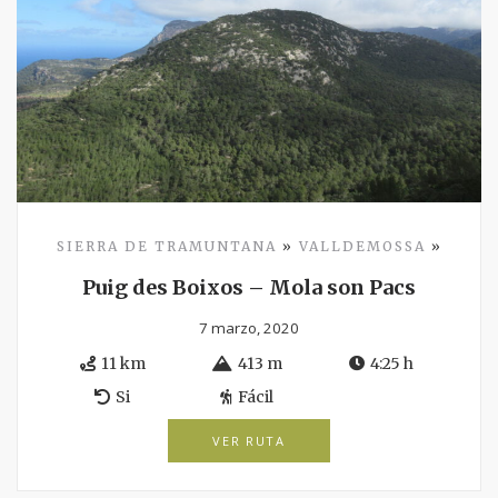
SIERRA DE TRAMUNTANA
»
VALLDEMOSSA
»
Puig des Boixos – Mola son Pacs
7 marzo, 2020
11 km
413 m
4:25 h
Si
Fácil
VER RUTA