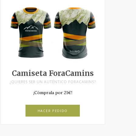
Camiseta ForaCamins
¿QUIERES SER UN AUTÉNTICO FORACAMINS?
¡Cómprala por 21€!
HACER PEDIDO