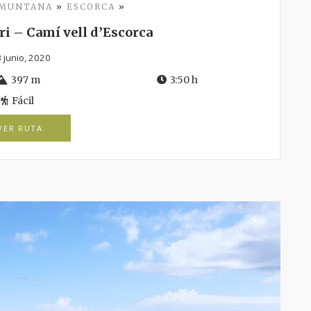
AMUNTANA
»
ESCORCA
»
ri – Camí vell d’Escorca
 junio, 2020
397 m
3:50 h
Fácil
VER RUTA