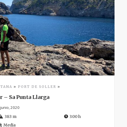
NTANA
»
PORT DE SOLLER
»
er – Sa Punta Llarga
 junio, 2020
383 m
3:00 h
Media