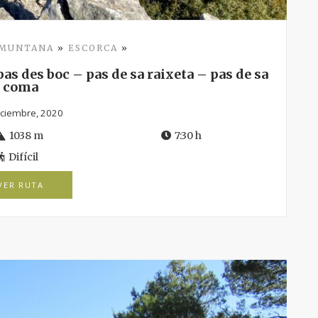
AMUNTANA
»
ESCORCA
»
as des boc – pas de sa raixeta – pas de sa
coma
iciembre, 2020
1038 m
7:30 h
Difícil
VER RUTA