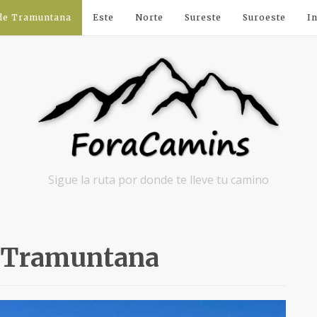
 de Tramuntana
Este
Norte
Sureste
Suroeste
I
Sigue la ruta por donde te lleve tu camino
e Tramuntana