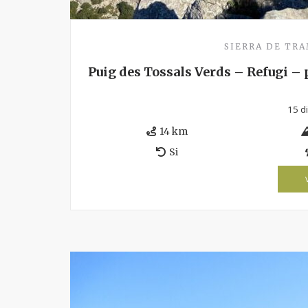
SIERRA DE TR
Puig des Tossals Verds – Refugi – p
15 d
14 km
Si