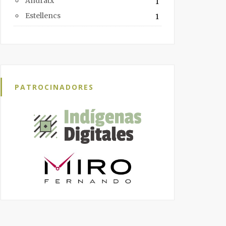
Andratx
1
Estellencs
1
PATROCINADORES