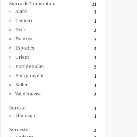
Sierra de Tramuntana
21
Alaró
1
Caimari
1
Deià
2
Escorca
7
Esporles
3
Orient
1
Port de Soller
2
Puigpunyent
1
Soller
1
Valldemossa
2
Sureste
1
Llucmajor
1
Suroeste
2