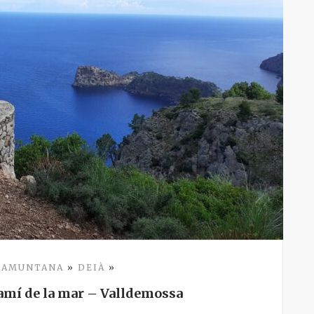
TRAMUNTANA
»
DEIÀ
»
amí de la mar – Valldemossa