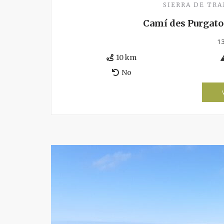
SIERRA DE TR
Camí des Purgato
13
10 km
No