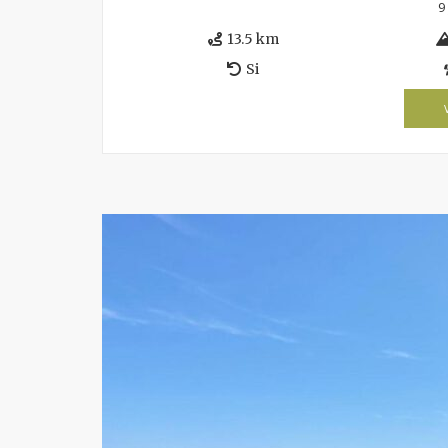
9
13.5 km
Si