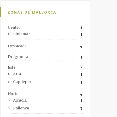
ZONAS DE MALLORCA
Centro
1
Biniamar
1
Destacada
4
Dragonera
1
Este
2
Artá
1
Capdepera
1
Norte
4
Alcudia
1
Pollença
3