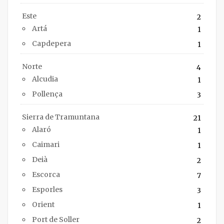
Este
2
Artá
1
Capdepera
1
Norte
4
Alcudia
1
Pollença
3
Sierra de Tramuntana
21
Alaró
1
Caimari
1
Deià
2
Escorca
7
Esporles
3
Orient
1
Port de Soller
2