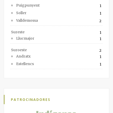
Puigpunyent
1
Soller
1
Valldemossa
2
Sureste
1
Llucmajor
1
Suroeste
2
Andratx
1
Estellencs
1
PATROCINADORES