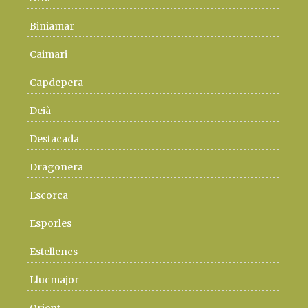
Biniamar
Caimari
Capdepera
Deià
Destacada
Dragonera
Escorca
Esporles
Estellencs
Llucmajor