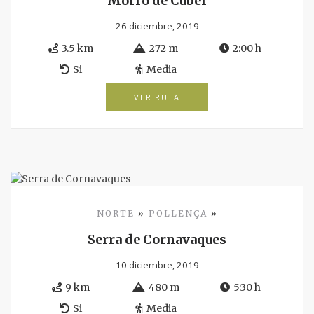
Morro de Cúber
26 diciembre, 2019
3.5 km
272 m
2:00 h
Si
Media
VER RUTA
NORTE
»
POLLENÇA
»
Serra de Cornavaques
10 diciembre, 2019
9 km
480 m
5:30 h
Si
Media