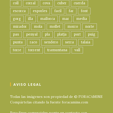
coll
corral
cova
cuber
cuerda
escorca
esporles
facil
far
font
gorg
illa
mallorca
mar
media
mirador
mola
mollet
morro
norte
pas
penyal
pla
platja
port
puig
punta
raco
sendero
serra
talaia
torre
torrent
tramuntana
vall
AVISO LEGAL
Todas las imágenes son propiedad de © FORACAMINS
Compártelas citando la fuente foracamins.com
Para fines comerciales ponte en contacto con