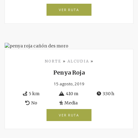
VER RUTA
NORTE
»
ALCUDIA
»
Penya Roja
15 agosto, 2019
5 km
410 m
3:30 h
No
Media
VER RUTA