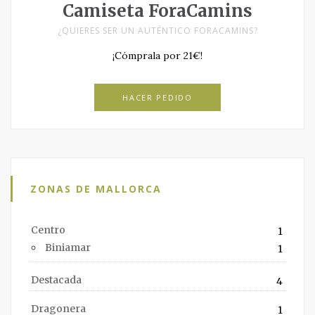
Camiseta ForaCamins
¿QUIERES SER UN AUTÉNTICO FORACAMINS?
¡Cómprala por 21€!
HACER PEDIDO
ZONAS DE MALLORCA
Centro
1
Biniamar
1
Destacada
4
Dragonera
1