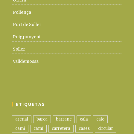
Orient
Pollença
Port de Soller
Puigpunyent
Soller
Valldemossa
ETIQUETAS
arenal
barca
barranc
cala
calo
cami
camí
carretera
cases
circular