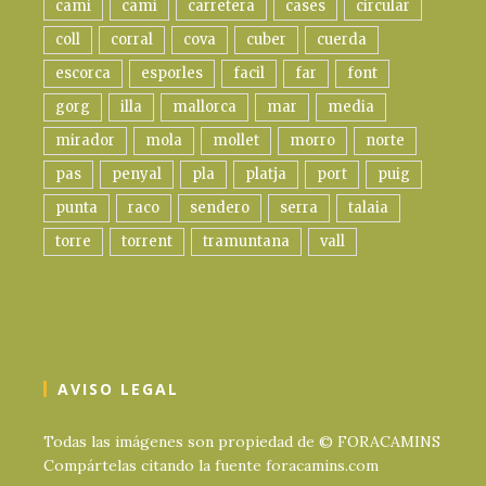
cami
camí
carretera
cases
circular
coll
corral
cova
cuber
cuerda
escorca
esporles
facil
far
font
gorg
illa
mallorca
mar
media
mirador
mola
mollet
morro
norte
pas
penyal
pla
platja
port
puig
punta
raco
sendero
serra
talaia
torre
torrent
tramuntana
vall
AVISO LEGAL
Todas las imágenes son propiedad de © FORACAMINS
Compártelas citando la fuente foracamins.com