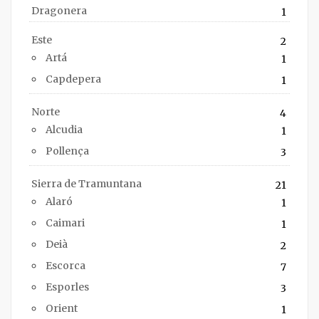
Dragonera
1
Este
2
Artá
1
Capdepera
1
Norte
4
Alcudia
1
Pollença
3
Sierra de Tramuntana
21
Alaró
1
Caimari
1
Deià
2
Escorca
7
Esporles
3
Orient
1