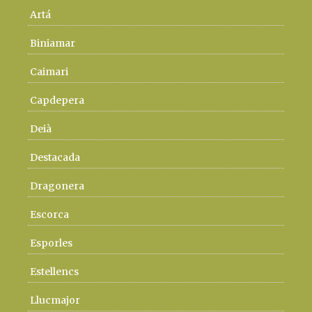
Artá
Biniamar
Caimari
Capdepera
Deià
Destacada
Dragonera
Escorca
Esporles
Estellencs
Llucmajor