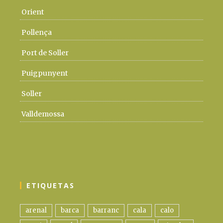
Orient
Pollença
Port de Soller
Puigpunyent
Soller
Valldemossa
ETIQUETAS
arenal
barca
barranc
cala
calo