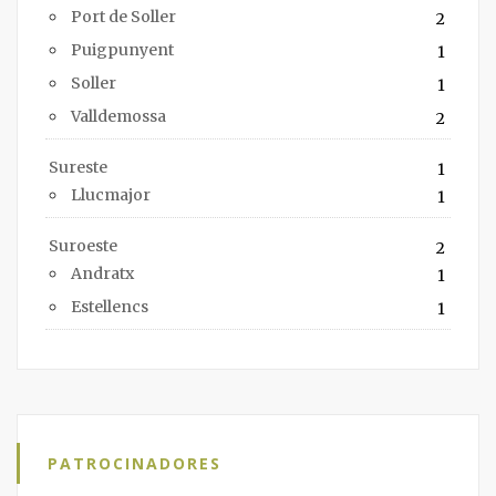
Port de Soller
2
Puigpunyent
1
Soller
1
Valldemossa
2
Sureste
1
Llucmajor
1
Suroeste
2
Andratx
1
Estellencs
1
PATROCINADORES