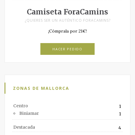
Camiseta ForaCamins
¿QUIERES SER UN AUTÉNTICO FORACAMINS?
¡Cómprala por 21€!
HACER PEDIDO
ZONAS DE MALLORCA
Centro
1
Biniamar
1
Destacada
4