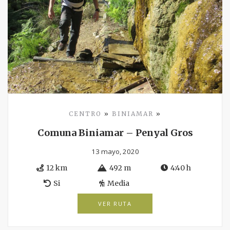
CENTRO
»
BINIAMAR
»
Comuna Biniamar – Penyal Gros
13 mayo, 2020
12 km
492 m
4:40 h
Si
Media
VER RUTA