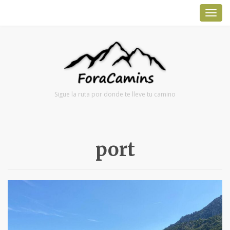
TOG
NAV
Sigue la ruta por donde te lleve tu camino
port