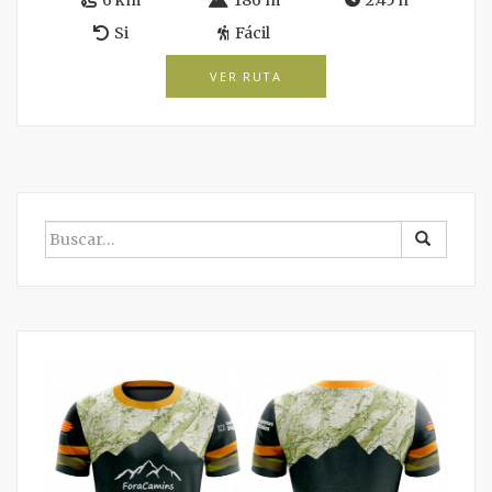
6 km
186 m
2:45 h
Si
Fácil
VER RUTA
BUSCAR
POR: