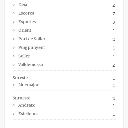
Deià
2
Escorca
7
Esporles
3
Orient
1
Port de Soller
2
Puigpunyent
1
Soller
1
Valldemossa
2
Sureste
1
Llucmajor
1
Suroeste
2
Andratx
1
Estellencs
1