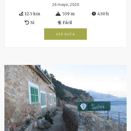
26 mayo, 2020
12.5 km
539 m
4:30 h
Si
Fácil
VER RUTA