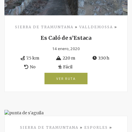
SIERRA DE TRAMUNTANA
»
VALLDEMOSSA
»
Es Caló de s’Estaca
14 enero, 2020
7.5 km
220 m
3:30 h
No
Fácil
VER RUTA
SIERRA DE TRAMUNTANA
»
ESPORLES
»