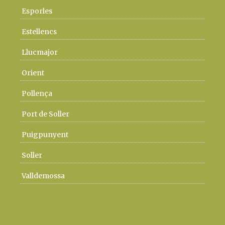
Esporles
Estellencs
Llucmajor
Orient
Pollença
Port de Soller
Puigpunyent
Soller
Valldemossa