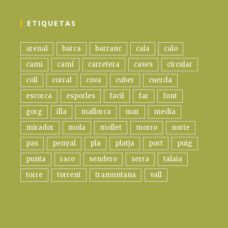
ETIQUETAS
arenal
barca
barranc
cala
calo
cami
camí
carretera
cases
circular
coll
corral
cova
cuber
cuerda
escorca
esporles
facil
far
font
gorg
illa
mallorca
mar
media
mirador
mola
mollet
morro
norte
pas
penyal
pla
platja
port
puig
punta
raco
sendero
serra
talaia
torre
torrent
tramuntana
vall