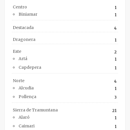
Centro
1
Biniamar
1
Destacada
4
Dragonera
1
Este
2
Artá
1
Capdepera
1
Norte
4
Alcudia
1
Pollença
3
Sierra de Tramuntana
21
Alaró
1
Caimari
1