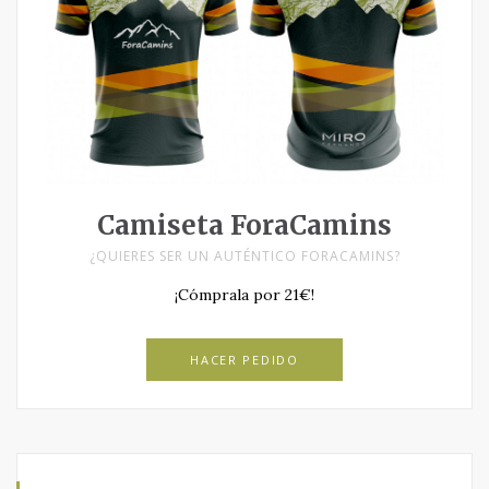
Camiseta ForaCamins
¿QUIERES SER UN AUTÉNTICO FORACAMINS?
¡Cómprala por 21€!
HACER PEDIDO