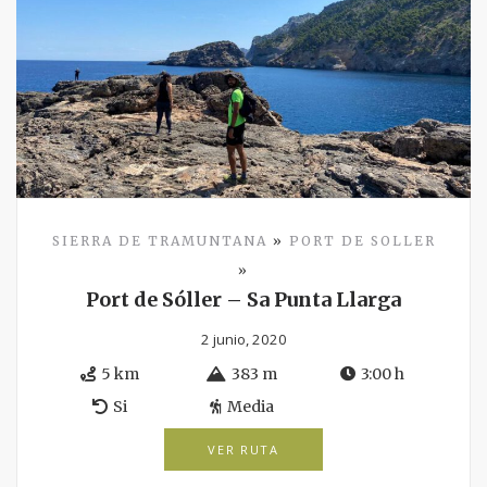
SIERRA DE TRAMUNTANA
»
PORT DE SOLLER
»
Port de Sóller – Sa Punta Llarga
2 junio, 2020
5 km
383 m
3:00 h
Si
Media
VER RUTA