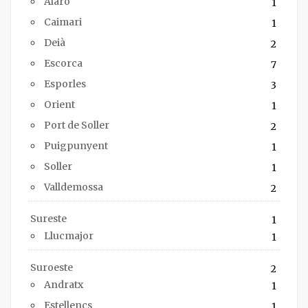
Alaró
1
Caimari
1
Deià
2
Escorca
7
Esporles
3
Orient
1
Port de Soller
2
Puigpunyent
1
Soller
1
Valldemossa
2
Sureste
1
Llucmajor
1
Suroeste
2
Andratx
1
Estellencs
1