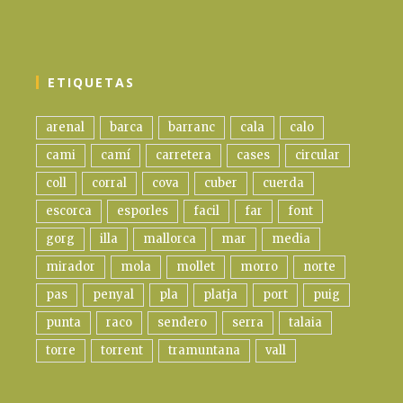
ETIQUETAS
arenal
barca
barranc
cala
calo
cami
camí
carretera
cases
circular
coll
corral
cova
cuber
cuerda
escorca
esporles
facil
far
font
gorg
illa
mallorca
mar
media
mirador
mola
mollet
morro
norte
pas
penyal
pla
platja
port
puig
punta
raco
sendero
serra
talaia
torre
torrent
tramuntana
vall