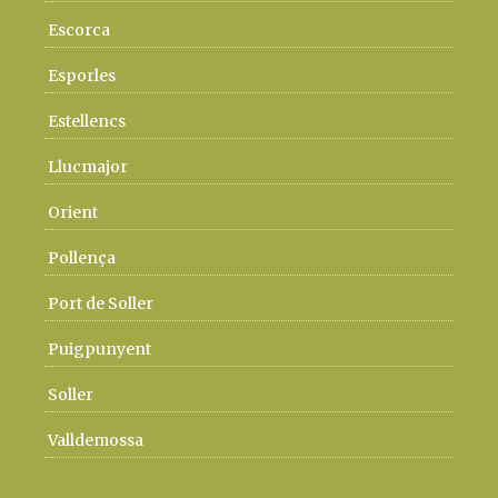
Escorca
Esporles
Estellencs
Llucmajor
Orient
Pollença
Port de Soller
Puigpunyent
Soller
Valldemossa