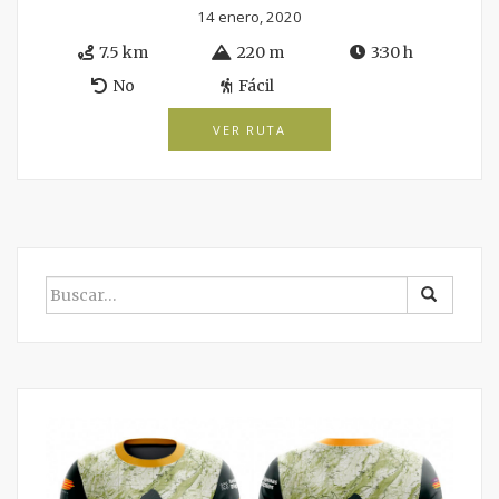
14 enero, 2020
7.5 km
220 m
3:30 h
No
Fácil
VER RUTA
BUSCAR
POR: